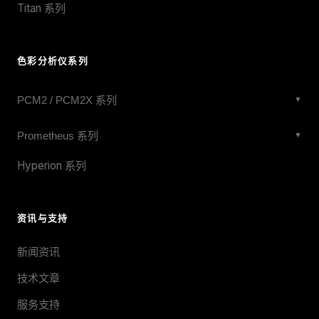
Titan 系列
色彩分析仪系列
PCM2 / PCM2X 系列
▼
PCM2X-271
Prometheus 系列
▼
PCM2X-270
Prometheus 27mm Wide-Angle
Hyperion 系列
PCM2X-102
Prometheus X 27mm
PCM2-051
Prometheus 20mm
资讯与支持
PCM2D-3-5-02
Prometheus 10mm
新闻资讯
WVCM4 Series
Prometheus 10mm Wide-Angle
技术文章
Prometheus 10mm IFC
服务支持