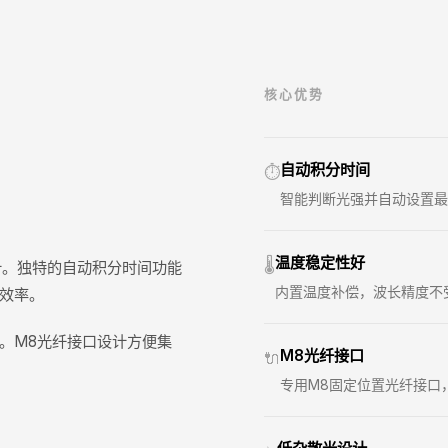
核心优势
自动积分时间
⏱️
智能判断光强并自动设置最
温度稳定性好
🌡️
计。独特的自动积分时间功能
内置温度补偿，波长精度不
效率。
。M8光纤接口设计方便集
M8光纤接口
🔌
专用M8固定位置光纤接口