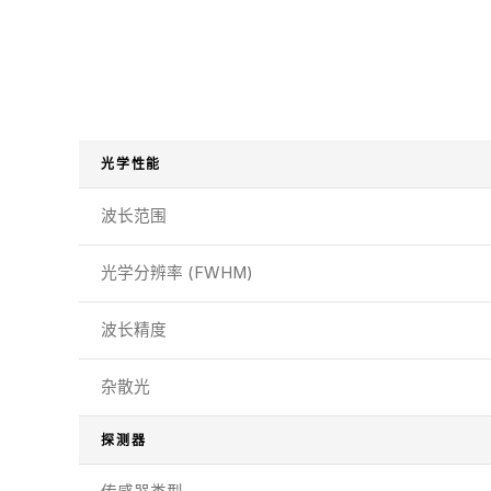
光学性能
波长范围
光学分辨率 (FWHM)
波长精度
杂散光
探测器