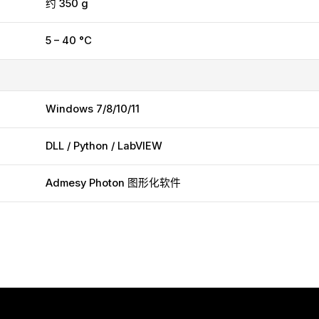
约 350 g
5 – 40 °C
Windows 7/8/10/11
DLL / Python / LabVIEW
Admesy Photon 图形化软件