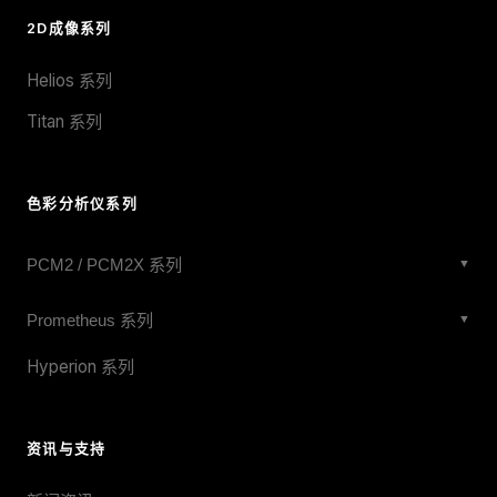
2D成像系列
Helios 系列
Titan 系列
色彩分析仪系列
PCM2 / PCM2X 系列
▼
PCM2X-271
Prometheus 系列
▼
PCM2X-270
Prometheus 27mm Wide-Angle
Hyperion 系列
PCM2X-102
Prometheus X 27mm
PCM2-051
Prometheus 20mm
资讯与支持
PCM2D-3-5-02
Prometheus 10mm