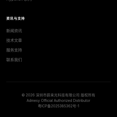
PCM2X-102
Prometheus X 27mm
PCM2-051
Prometheus 20mm
资讯与支持
PCM2D-3-5-02
Prometheus 10mm
新闻资讯
WVCM4 Series
Prometheus 10mm Wide-Angle
技术文章
Prometheus 10mm IFC
服务支持
Prometheus 5mm
联系我们
Prometheus 2.1mm Focusing
Prometheus D 2mm Dual Spot
Prometheus 6-Angle 10mm
© 2026 深圳市蔚来光科技有限公司 版权所有
Admesy Official Authorized Distributor
粤ICP备2025385362号-1