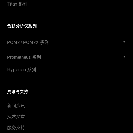
Titan 系列
色彩分析仪系列
PCM2 / PCM2X 系列
▼
PCM2X-271
Prometheus 系列
▼
PCM2X-270
Prometheus 27mm Wide-Angle
Hyperion 系列
PCM2X-102
Prometheus X 27mm
PCM2-051
Prometheus 20mm
资讯与支持
PCM2D-3-5-02
Prometheus 10mm
新闻资讯
WVCM4 Series
Prometheus 10mm Wide-Angle
技术文章
Prometheus 10mm IFC
服务支持