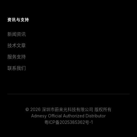
PCM2X-102
Prometheus X 27mm
PCM2-051
Prometheus 20mm
资讯与支持
PCM2D-3-5-02
Prometheus 10mm
新闻资讯
WVCM4 Series
Prometheus 10mm Wide-Angle
技术文章
Prometheus 10mm IFC
服务支持
Prometheus 5mm
联系我们
Prometheus 2.1mm Focusing
Prometheus D 2mm Dual Spot
Prometheus 6-Angle 10mm
© 2026 深圳市蔚来光科技有限公司 版权所有
Admesy Official Authorized Distributor
粤ICP备2025385362号-1