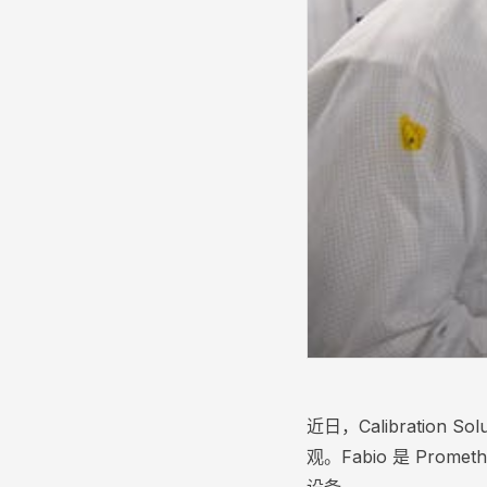
近日，Calibration 
观。Fabio 是 Pr